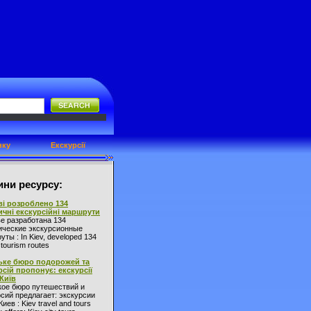
нку
Екскурсії
ни ресурсу:
ві розроблено 134
ичні екскурсійні маршрути
ве разработана 134
ические экскурсионные
ты : In Kiev, developed 134
l tourism routes
ьке бюро подорожей та
рсій пропонує: екскурсії
 Київ
кое бюро путешествий и
сий предлагает: экскурсии
Киев : Kiev travel and tours