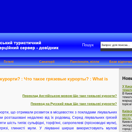
Пошук
Готелі
Санаторії
Пансіонати, вілли
Бази відпочи
Нови
 курорти? : Что такое грязевые курорты? : What is
У Киє
темат
В Кие
Переклад Англійською мовою Що таке грязьові курорти?
темат
маршру
Перевод на Русский язык Що таке грязьові курорти?
topica
Київс
урорти, що отримали розвиток в місцевостях з покладами лікувальних
екску
они розташовані недалеко від їх родовищ. Серед лікувальних грязей
місто
Киевс
яти шість типів: сульфідні, торф'яні, сапропелеві (прісноводні мули),
экскур
 грязі, глинисті мули. У лікуванні ширше використовують мулові
город 