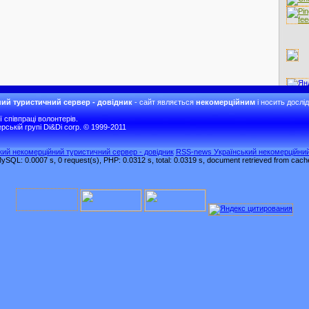
ий туристичний сервер - довідник
- сайт являється
некомерційним
і носить дослі
співпраці волонтерів.
рській групі Di&Di corp. © 1999-2011
ький некомерційний туристичний сервер - довідник
RSS-news Український некомерційний
ySQL: 0.0007 s, 0 request(s), PHP: 0.0312 s, total: 0.0319 s, document retrieved from cach