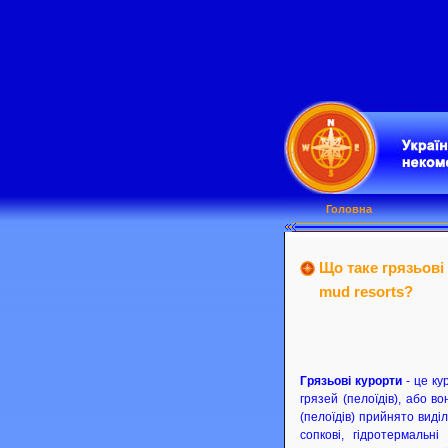
Головна
Що таке грязьові
mud resorts?
Грязьові курорти
- це к
грязей (пелоїдів), або в
(пелоїдів) прийнято виділ
сопкові, гідротермальні