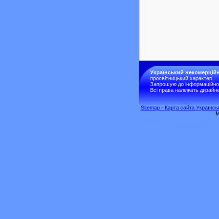
Український некомерційн
просвітницький характер.
Запрошую до інформаційної 
Всі права належать дизайне
Sitemap - Карта сайта Українс
M