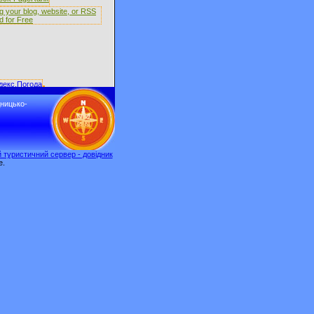
дницько-
 туристичний сервер - довідник
e.