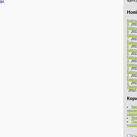
agency
ди.
Нові
Київсь
9
201
Київсь
8
201
Київсь
7
201
Київсь
6
201
Київсь
5
201
Київсь
4
201
Київсь
3
201
Київсь
2
201
Київсь
1
201
Лікарн
2012.
Кори
Кар
неком
сервер
Вік
Пош
курорт