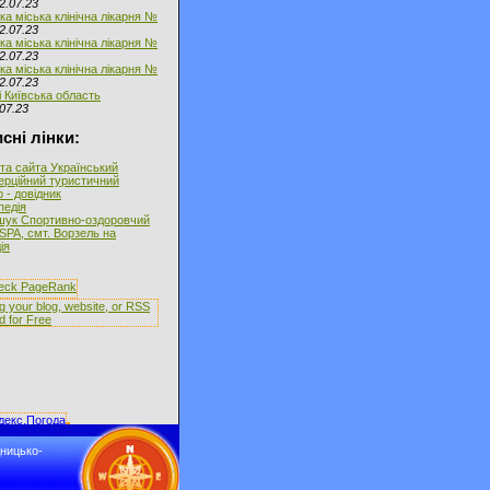
2.07.23
ка міська клінічна лікарня №
2.07.23
ка міська клінічна лікарня №
2.07.23
ка міська клінічна лікарня №
2.07.23
і Київська область
07.23
сні лінки:
та сайта Український
ерційний туристичний
 - довідник
іпедія
ук Спортивно-оздоровчий
SPA, смт. Ворзель на
ія
дницько-