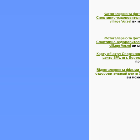
Фотогалерею та фото
Спортивно-оздоровительны
village Vorzel
ви м
Фотогалерею та фото
Спортивно-оздоровительны
village Vorzel
ви м
Карту об'экту: Спортив
центр SPA, пгт. Ворзел
пр
Відеогалерею та фільми 
оздоровительный центр SPA
ви може