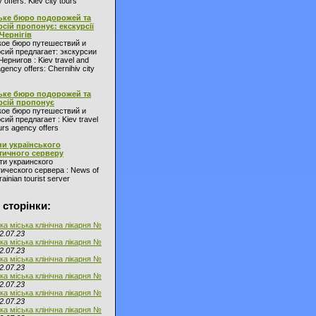
 offers: Kiev city tours
ьке бюро подорожей та
рсій пропонує: екскурсії
 Чернігів
кое бюро путешествий и
сий предлагает: экскурсии
Чернигов : Kiev travel and
agency offers: Chernihiv city
ьке бюро подорожей та
рсій пропонує
кое бюро путешествий и
сий предлагает : Kiev travel
urs agency offers
и українського
тичного серверу
ти украинского
ического сервера : News of
ainian tourist server
 сторінки:
ка міська клінічна лікарня №
2.07.23
ка міська клінічна лікарня №
2.07.23
ка міська клінічна лікарня №
2.07.23
ка міська клінічна лікарня №
2.07.23
ка міська клінічна лікарня №
2.07.23
ка міська клінічна лікарня №