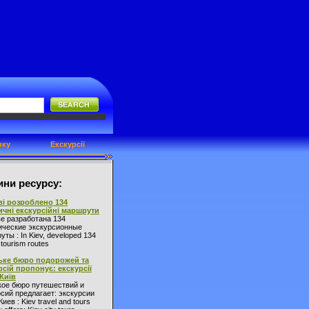
нку
Екскурсії
ни ресурсу:
ві розроблено 134
ичні екскурсійні маршрути
ве разработана 134
ические экскурсионные
ты : In Kiev, developed 134
l tourism routes
ьке бюро подорожей та
рсій пропонує: екскурсії
 Київ
кое бюро путешествий и
сий предлагает: экскурсии
Киев : Kiev travel and tours