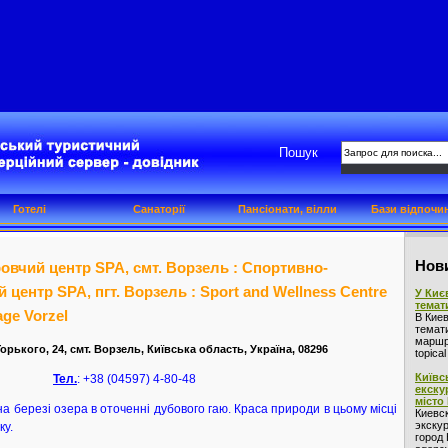
Пошук
Готелі
Санаторії
Пансіонати, вілли
Бази відпочи
Нови
вчий центр SPA, смт. Ворзель : Спортивно-
центр SPA, пгт. Ворзель : Sport and Wellness Centre
У Киє
темат
age Vorzel
В Кие
темат
маршру
орького, 24, смт. Ворзель, Київська область, Україна, 08296
topica
Київс
Тел.
: +38 (04597) 4-80-48
екску
місто
 березі озера в оточенні дубового гаю. Краса природи в цьому місці
Киевс
экскур
ку.
город 