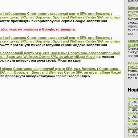
agency
Київс
екску
 і зображення: Спортивно-оздоровчий центр SPA, смт. Ворзель :
місто
й центр SPA, пгт. Ворзель : Sport and Wellness Centre SPA, an urban
Киевс
ожете проглянути використовуючи сервіс Google Зображення
экскур
город 
або, якщо не знайшли в Google, то знайдіть:
tours 
tour
 і зображення: Спортивно-оздоровчий центр SPA, смт. Ворзель :
Київс
й центр SPA, пгт. Ворзель : Sport and Wellness Centre SPA, an urban
екску
ожете проглянути використовуючи сервіс Яндекс Зображення
Киевс
экскур
но-оздоровчий центр SPA, смт. Ворзель : Спортивно-оздоровительный
and to
ь : Sport and Wellness Centre SPA, an urban village Vorzel
ви можете
оглянути використовуючи сервіс Місця на карті
Новин
турис
і відео: Спортивно-оздоровчий центр SPA, смт. Ворзель : Спортивно-
Новос
, пгт. Ворзель : Sport and Wellness Centre SPA, an urban village Vorzel
турист
те проглянути використовуючи сервіс Google Відео
the Ukr
Нові
Київсь
9
201
Київсь
8
201
Київсь
7
201
Київсь
6
201
Київсь
5
201
Київсь