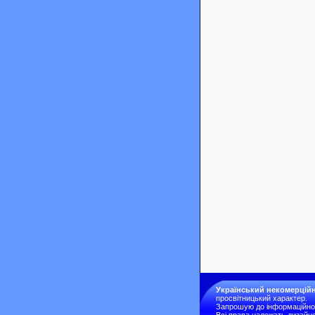
Український некомерційн
просвітницький характер.
Запрошую до інформаційної 
Всі права належать дизайне