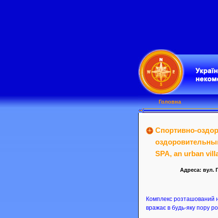
Головна
Спортивно-оздоро
оздоровительный 
SPA, an urban vill
Адреса: вул. Г
Комплекс розташований на
вражає в будь-яку пору ро