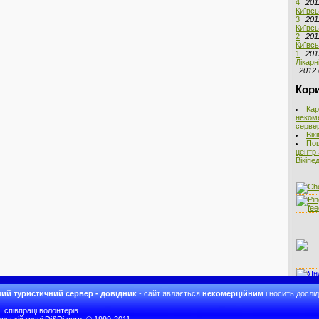
4
201
Київсь
3
201
Київсь
2
201
Київсь
1
201
Лікарн
2012.
Кори
Кар
неком
сервер
Вік
Пош
центр 
Вікіпед
ий туристичний сервер - довідник
- сайт являється
некомерційним
і носить дослі
співпраці волонтерів.
рській групі Di&Di corp. © 1999-2011