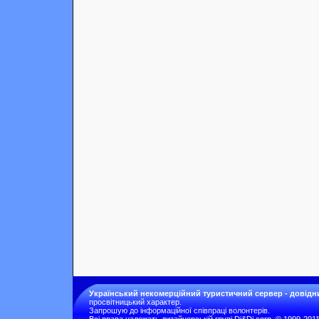
Український некомерційний туристичний сервер - довідн
просвітницький характер.
Запрошую до інформаційної співпраці волонтерів.
Всі права належать дизайнерській групі Di&Di corp. © 1999-201