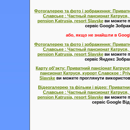
Фотогалерею та фото і зображення: Приватн
Славське : Частный пансионат Катруся, 
pension Katrusia, resort Slavske
ви можете 
сервіс Google Зобра
або, якщо не знайшли в Google
Фотогалерею та фото і зображення: Приватн
Славське : Частный пансионат Катруся, 
pension Katrusia, resort Slavske
ви можете 
сервіс Яндекс Зобр
Карту об'экту: Приватний пансіонат Катрус
пансионат Катруся, курорт Славское : Priva
Slavske
ви можете проглянути використову
Відеогалерею та фільми і відео: Приватни
Славське : Частный пансионат Катруся, 
pension Katrusia, resort Slavske
ви можете 
сервіс Google Ві