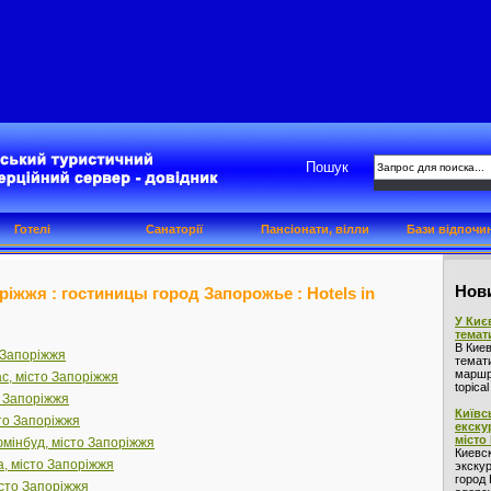
Пошук
Готелі
Санаторії
Пансіонати, вілли
Бази відпочи
Нови
оріжжя : гостиницы город Запорожье : Hotels in
У Киє
темат
В Кие
 Запоріжжя
темат
маршру
с, місто Запоріжжя
topica
о Запоріжжя
Київс
сто Запоріжжя
екску
місто
мінбуд, місто Запоріжжя
Киевс
а, місто Запоріжжя
экскур
город 
істо Запоріжжя