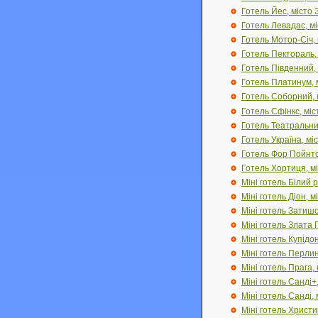
Готель Йес, місто
Готель Левадас, м
Готель Мотор-Січ,
Готель Пектораль,
Готель Південний,
Готель Платинум, 
Готель Соборний, 
Готель Сфінкс, мі
Готель Театральни
Готель Україна, мі
Готель Фор Пойнтс
Готель Хортиця, м
Міні готель Білий 
Міні готель Діон, 
Міні готель Затишо
Міні готель Злата 
Міні готель Купідо
Міні готель Перли
Міні готель Прага,
Міні готель Санді+
Міні готель Санді,
Міні готель Христи