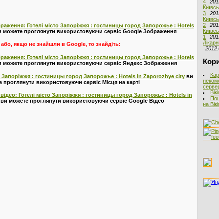
4
201
Київсь
3
201
Київсь
2
201
раження: Готелі місто Запоріжжя : гостиницы город Запорожье : Hotels
Київсь
 можете проглянути використовуючи сервіс Google Зображення
1
201
Лікарн
або, якщо не знайшли в Google, то знайдіть:
2012.
раження: Готелі місто Запоріжжя : гостиницы город Запорожье : Hotels
Кори
 можете проглянути використовуючи сервіс Яндекс Зображення
Кар
то Запоріжжя : гостиницы город Запорожье : Hotels in Zaporozhye city
ви
неком
 проглянути використовуючи сервіс Місця на карті
сервер
Вік
відео: Готелі місто Запоріжжя : гостиницы город Запорожье : Hotels in
Пош
ви можете проглянути використовуючи сервіс Google Відео
на Вік