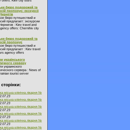
 offers: Kiev city tours
ьке бюро подорожей та
рсій пропонує: екскурсії
 Чернігів
кое бюро путешествий и
сий предлагает: экскурсии
Чернигов : Kiev travel and
agency offers: Chernihiv city
ьке бюро подорожей та
рсій пропонує
кое бюро путешествий и
сий предлагает : Kiev travel
urs agency offers
и українського
тичного серверу
ти украинского
ического сервера : News of
ainian tourist server
 сторінки:
ка міська клінічна лікарня №
2.07.23
ка міська клінічна лікарня №
2.07.23
ка міська клінічна лікарня №
2.07.23
ка міська клінічна лікарня №
2.07.23
ка міська клінічна лікарня №
2.07.23
ка міська клінічна лікарня №