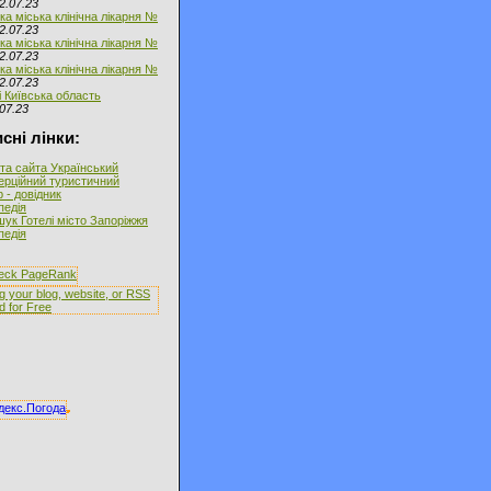
2.07.23
ка міська клінічна лікарня №
2.07.23
ка міська клінічна лікарня №
2.07.23
ка міська клінічна лікарня №
2.07.23
і Київська область
07.23
сні лінки:
та сайта Український
ерційний туристичний
 - довідник
іпедія
ук Готелі місто Запоріжжя
іпедія