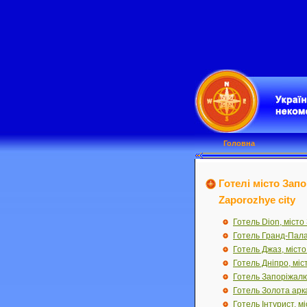
Головна
Готелі місто Зап
Zaporozhye city
Готель Dion, місто
Готель Гранд-Пала
Готель Джаз, міст
Готель Дніпро, мі
Готель Запоріжалю
Готель Золота арк
Готель Інтурист, м