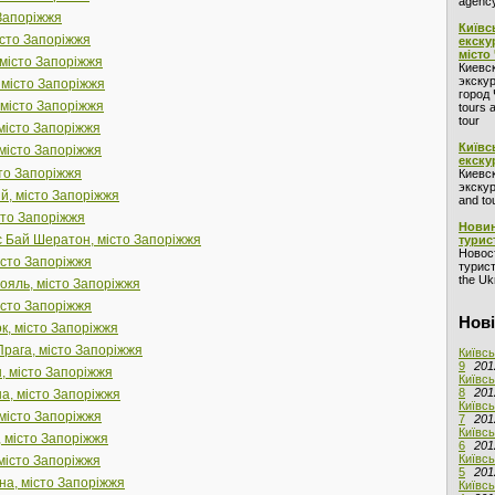
agency
 Запоріжжя
Київс
істо Запоріжжя
екску
місто
 місто Запоріжжя
Киевс
экскур
 місто Запоріжжя
город 
 місто Запоріжжя
tours 
tour
місто Запоріжжя
Київс
місто Запоріжжя
екску
сто Запоріжжя
Киевс
экскур
й, місто Запоріжжя
and to
сто Запоріжжя
Новин
 Бай Шератон, місто Запоріжжя
турис
Новос
істо Запоріжжя
турист
the Ukr
рояль, місто Запоріжжя
місто Запоріжжя
Нові
к, місто Запоріжжя
Прага, місто Запоріжжя
Київсь
9
201
н, місто Запоріжжя
Київсь
8
201
на, місто Запоріжжя
Київсь
 місто Запоріжжя
7
201
Київсь
, місто Запоріжжя
6
201
Київсь
 місто Запоріжжя
5
201
на, місто Запоріжжя
Київсь