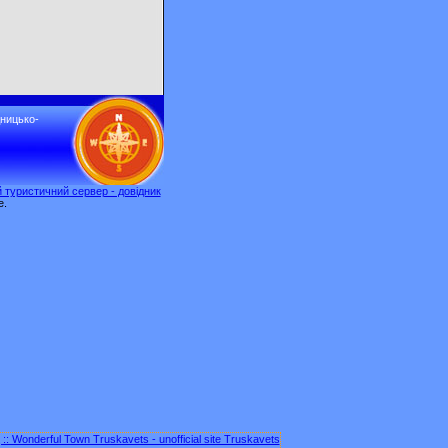
дницько-
 туристичний сервер - довідник
e.