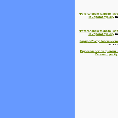
Фотогалерею та фото і зоб
in Zaporozhye city
ви
Фотогалерею та фото і зоб
in Zaporozhye city
ви
Карту об'экту: Готелі міс
можете
Відеогалерею та фільми і 
Zaporozhye city