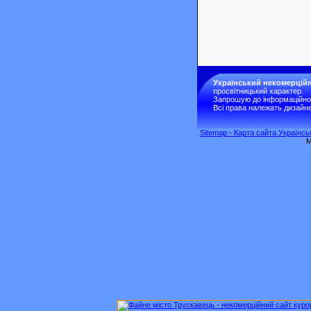
Український некомерційн
просвітницький характер.
Запрошую до інформаційної 
Всі права належать дизайне
Sitemap - Карта сайта Українс
M