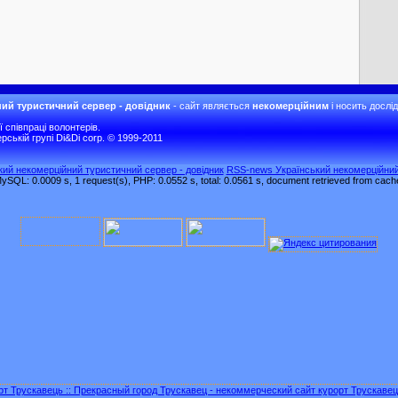
ий туристичний сервер - довідник
- сайт являється
некомерційним
і носить дослі
співпраці волонтерів.
рській групі Di&Di corp. © 1999-2011
ький некомерційний туристичний сервер - довідник
RSS-news Український некомерційний
ySQL: 0.0009 s, 1 request(s), PHP: 0.0552 s, total: 0.0561 s, document retrieved from cach