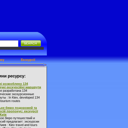
нку
Екскурсії
ни ресурсу:
ві розроблено 134
ичні екскурсійні маршрути
ве разработана 134
ические экскурсионные
ты : In Kiev, developed 134
l tourism routes
ьке бюро подорожей та
рсій пропонує: екскурсії
 Київ
кое бюро путешествий и
сий предлагает: экскурсии
Киев : Kiev travel and tours