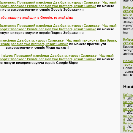
agency
браження: Приватний пансіонат Два брати, курорт Славське : Частный
орт Славское : Private pension two brothers, resort Slavske
ви можете
Київс
янути використовуючи сервіс Google Зображення
екску
місто
або, якщо не знайшли в Google, то знайдіть:
Киевс
экскур
город 
браження: Приватний пансіонат Два брати, курорт Славське : Частный
tours 
орт Славское : Private pension two brothers, resort Slavske
ви можете
tour
янути використовуючи сервіс Яндекс Зображення
Київс
 пансіонат Два брати, курорт Славське : Частный пансионат Два брата,
екску
rivate pension two brothers, resort Slavske
ви можете проглянути
Киевс
використовуючи сервіс Місця на карті
экскур
and to
 і відео: Приватний пансіонат Два брати, курорт Славське : Частный
орт Славское : Private pension two brothers, resort Slavske
ви можете
Новин
оглянути використовуючи сервіс Google Відео
турис
Новос
турист
the Ukr
Нові
Київсь
9
201
Київсь
8
201
Київсь
7
201
Київсь
6
201
Київсь
5
201
Київсь