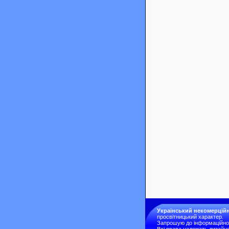
Український некомерційн
просвітницький характер.
Запрошую до інформаційної 
Всі права належать дизайне