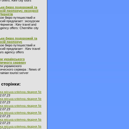
 offers: Kiev city tours
ьке бюро подорожей та
рсій пропонує: екскурсії
 Чернігів
кое бюро путешествий и
сий предлагает: экскурсии
Чернигов : Kiev travel and
agency offers: Chernihiv city
ьке бюро подорожей та
рсій пропонує
кое бюро путешествий и
сий предлагает : Kiev travel
urs agency offers
и українського
тичного серверу
ти украинского
ического сервера : News of
ainian tourist server
 сторінки:
ка міська клінічна лікарня №
2.07.23
ка міська клінічна лікарня №
2.07.23
ка міська клінічна лікарня №
2.07.23
ка міська клінічна лікарня №
2.07.23
ка міська клінічна лікарня №
2.07.23
ка міська клінічна лікарня №