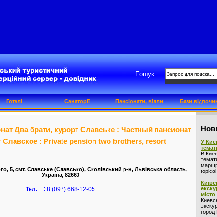
Пошук
Готелі
Санаторії
Пансіонати, вілли
Бази відпочи
Нови
нат Два брати, курорт Славське : Частный пансионат
 Славское : Private pension two brothers, resort
У Киє
темат
В Кие
темат
маршру
го, 5, смт. Славське (Славсько), Сколівський р-н, Львівська область,
topica
Україна, 82660
Київс
екску
Тел.
: +38 (097) 668-12-05
місто
Киевс
экскур
город 