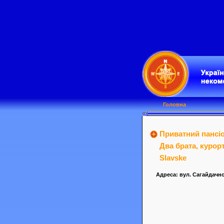
Головна
Приватний пансіо
Два брата, курорт
Slavske
Адреса: вул. Сагайдачно