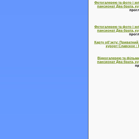
Фотогалерею та фото і зо
пансионат Два брата, кур
прогл
Фотогалерею та фото і зо
пансионат Два брата, кур
прогл
Карту об'экту: Приватний
курорт Славское : P
Відеогалерею та фільми
пансионат Два брата, кур
пр