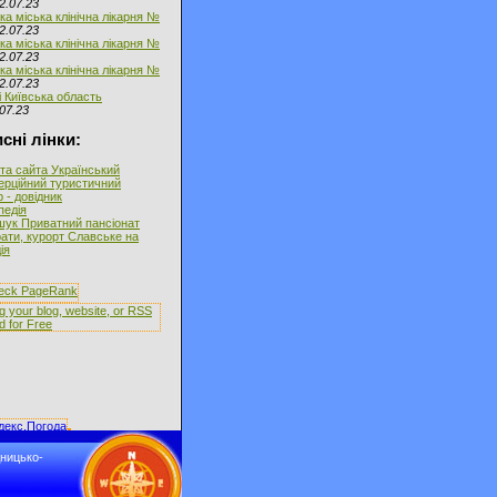
2.07.23
ка міська клінічна лікарня №
2.07.23
ка міська клінічна лікарня №
2.07.23
ка міська клінічна лікарня №
2.07.23
і Київська область
07.23
сні лінки:
та сайта Український
ерційний туристичний
 - довідник
іпедія
ук Приватний пансіонат
ати, курорт Славське на
ія
дницько-