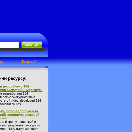
нку
Екскурсії
ни ресурсу:
ві розроблено 134
ичні екскурсійні маршрути
ве разработана 134
ические экскурсионные
ты : In Kiev, developed 134
l tourism routes
ьке бюро подорожей та
рсій пропонує: екскурсії
 Київ
кое бюро путешествий и
сий предлагает: экскурсии
Киев : Kiev travel and tours