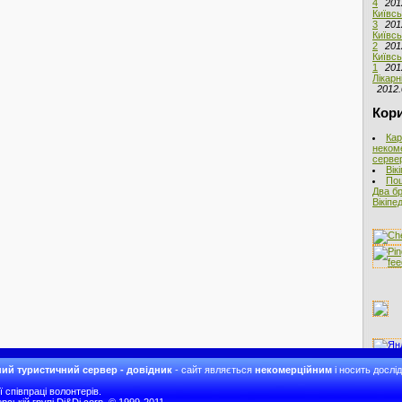
4
201
Київсь
3
201
Київсь
2
201
Київсь
1
201
Лікарн
2012.
Кори
Кар
неком
сервер
Вік
Пош
Два бр
Вікіпед
ий туристичний сервер - довідник
- сайт являється
некомерційним
і носить дослі
співпраці волонтерів.
рській групі Di&Di corp. © 1999-2011