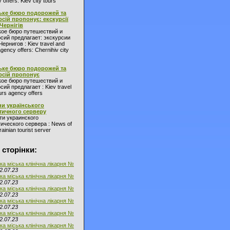
 offers: Kiev city tours
ьке бюро подорожей та
рсій пропонує: екскурсії
 Чернігів
кое бюро путешествий и
сий предлагает: экскурсии
Чернигов : Kiev travel and
agency offers: Chernihiv city
ьке бюро подорожей та
рсій пропонує
кое бюро путешествий и
сий предлагает : Kiev travel
urs agency offers
и українського
тичного серверу
ти украинского
ического сервера : News of
ainian tourist server
 сторінки:
ка міська клінічна лікарня №
2.07.23
ка міська клінічна лікарня №
2.07.23
ка міська клінічна лікарня №
2.07.23
ка міська клінічна лікарня №
2.07.23
ка міська клінічна лікарня №
2.07.23
ка міська клінічна лікарня №