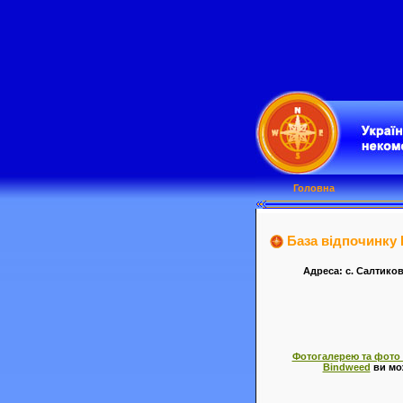
Головна
База відпочинку 
Адреса: с. Салтиков
Фотогалерею та фото і
Bindweed
ви мо