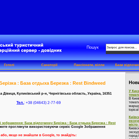
Пошук
Готелі
Санаторії
Пансіонати, вілли
Бази відпочи
Нови
Берізка : База отдыха Березка : Rest Bindweed
У Киє
а Дівиця, Куликівський р-н, Чернігівська область, Україна, 16351
темат
В Кие
темат
Тел.
: +38 (04643) 2-77-69
маршру
topica
Київс
екску
 зображення: База відпочинку Берізка : База отдыха Березка : Rest
місто
жете проглянути використовуючи сервіс Google Зображення
Киевс
экскур
або, якщо не знайшли в Google, то знайдіть:
город 