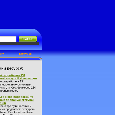
нку
Екскурсії
ни ресурсу:
ві розроблено 134
ичні екскурсійні маршрути
ве разработана 134
ические экскурсионные
ты : In Kiev, developed 134
l tourism routes
ьке бюро подорожей та
рсій пропонує: екскурсії
 Київ
кое бюро путешествий и
сий предлагает: экскурсии
Киев : Kiev travel and tours