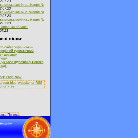
2.07.23
ка міська клінічна лікарня №
2.07.23
ка міська клінічна лікарня №
2.07.23
ка міська клінічна лікарня №
2.07.23
і Київська область
07.23
сні лінки:
та сайта Український
ерційний туристичний
 - довідник
іпедія
ук База відпочинку Берізка
іпедія
дницько-