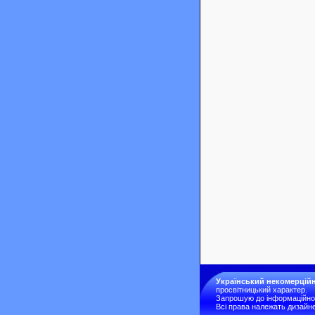
Український некомерційн
просвітницький характер.
Запрошую до інформаційної 
Всі права належать дизайне