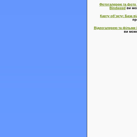
Фотогалерею та фото і
Bindweed
ви мо
Карту об'экту: База в
пр
Відеогалерею та фільми і
ви може