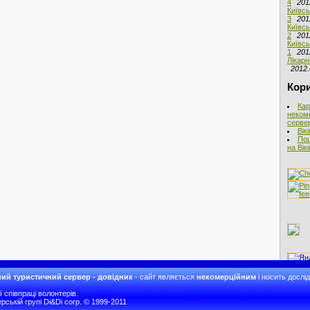
4
201
Київсь
3
201
Київсь
2
201
Київсь
1
201
Лікарн
2012.
Кори
Кар
неком
сервер
Вік
Пош
на Вік
ий туристичний сервер - довідник
- сайт являється
некомерційним
і носить дослі
співпраці волонтерів.
рській групі Di&Di corp. © 1999-2011