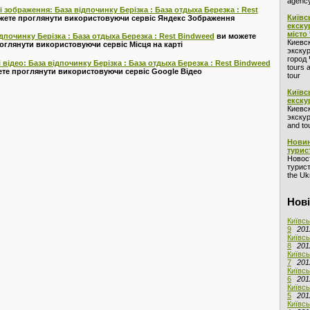
agency
 зображення: База відпочинку Берізка : База отдыха Березка : Rest
Київс
жете проглянути використовуючи сервіс Яндекс Зображення
екску
місто
ідпочинку Берізка : База отдыха Березка : Rest Bindweed
ви можете
Киевс
оглянути використовуючи сервіс Місця на карті
экскур
город 
 відео: База відпочинку Берізка : База отдыха Березка : Rest Bindweed
tours 
те проглянути використовуючи сервіс Google Відео
tour
Київс
екску
Киевс
экскур
and to
Новин
турис
Новос
турист
the Ukr
Нові
Київсь
9
201
Київсь
8
201
Київсь
7
201
Київсь
6
201
Київсь
5
201
Київсь