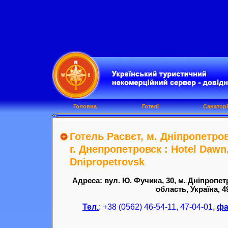
Головна
Готелі
Санаторі
Готель Расвєт, м. Дніпропетров
г. Днепропетровск : Hotel Dawn,
Dnіpropetrovsk
Адреса: вул. Ю. Фучика, 30, м. Дніпропе
область, Україна, 4
Тел.
: +38 (0562) 46-54-11, 47-04-01,
фа