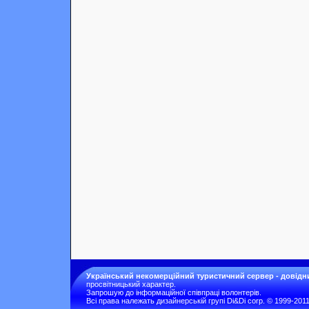
Український некомерційний туристичний сервер - довідн
просвітницький характер.
Запрошую до інформаційної співпраці волонтерів.
Всі права належать дизайнерській групі Di&Di corp. © 1999-201