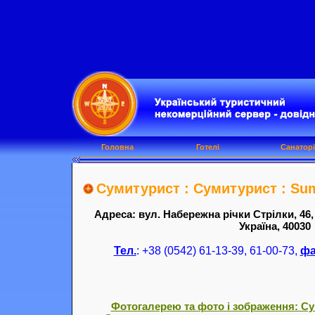
Головна
Готелі
Санаторі
Сумитурист : Сумитурист : Sum
Адреса: вул. Набережна річки Стрілки, 46,
Україна, 40030
Тел.
: +38 (0542) 61-13-39, 61-00-73,
фа
Фотогалерею та фото і зображення: Су