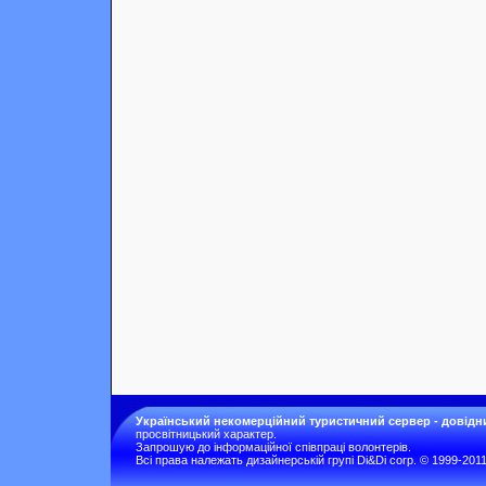
Український некомерційний туристичний сервер - довідн
просвітницький характер.
Запрошую до інформаційної співпраці волонтерів.
Всі права належать дизайнерській групі Di&Di corp. © 1999-201