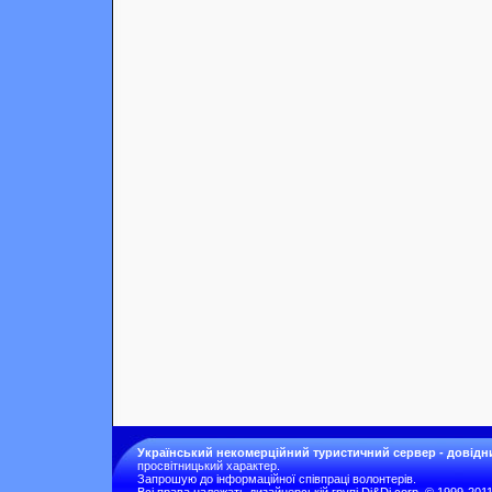
Український некомерційний туристичний сервер - довідн
просвітницький характер.
Запрошую до інформаційної співпраці волонтерів.
Всі права належать дизайнерській групі Di&Di corp. © 1999-201