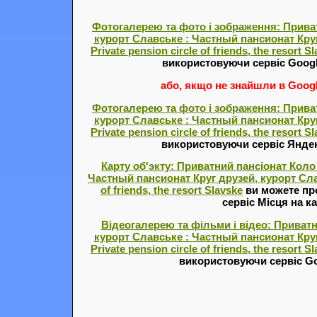
Фотогалерею та фото і зображення: Приват
курорт Славське : Частный пансионат Круг
Private pension circle of friends, the resort S
використовуючи сервіс Goog
або, якщо не знайшли в Google
Фотогалерею та фото і зображення: Приват
курорт Славське : Частный пансионат Круг
Private pension circle of friends, the resort S
використовуючи сервіс Янде
Карту об'экту: Приватний пансіонат Коло 
Частный пансионат Круг друзей, курорт Славс
of friends, the resort Slavske
ви можете пр
сервіс Місця на ка
Відеогалерею та фільми і відео: Приватн
курорт Славське : Частный пансионат Круг
Private pension circle of friends, the resort S
використовуючи сервіс Go