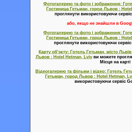
Фотогалерею та фото і зображення: Готе
Гостиница Гетьман, город Львов : Hotel
проглянути використовуючи серві
або, якщо не знайшли в Google
Фотогалерею та фото і зображення: Готе
Гостиница Гетьман, город Львов : Hotel
проглянути використовуючи серві
Карту об'экту: Готель Гетьман, місто Львів
Львов : Hotel Hetman, Lviv
ви можете прогля
Місця на карті
Відеогалерею та фільми і відео: Готель Геть
Гетьман, город Львов : Hotel Hetman, Lv
використовуючи сервіс Go