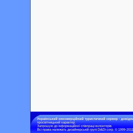
Український некомерційний туристичний сервер - довідн
просвітницький характер.
Запрошую до інформаційної співпраці волонтерів.
Всі права належать дизайнерській групі Di&Di corp. © 1999-201