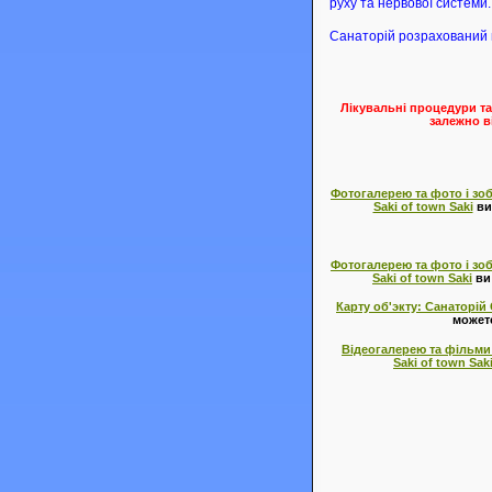
руху та нервової системи.
Санаторій розрахований
Лікувальні процедури та
залежно в
Фотогалерею та фото і зоб
Saki of town Saki
ви
Фотогалерею та фото і зоб
Saki of town Saki
ви
Карту об'экту: Санаторій 
можете
Відеогалерею та фільми і
Saki of town Sak