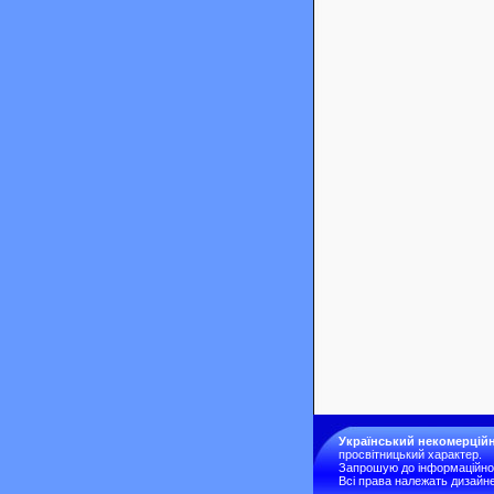
Український некомерційн
просвітницький характер.
Запрошую до інформаційної 
Всі права належать дизайне