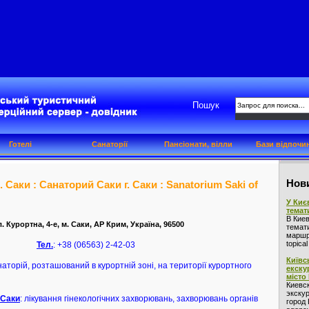
Пошук
Готелі
Санаторії
Пансіонати, вілли
Бази відпочи
Нови
 Саки : Санаторий Саки г. Саки : Sanatorium Saki of
У Киє
темат
В Кие
. Курортна, 4-е, м. Саки, АР Крим, Україна, 96500
темат
маршру
topica
Тел.
: +38 (06563) 2-42-03
Київс
аторій, розташований в курортній зоні, на території курортного
екску
місто
Киевс
экскур
 Саки
: лікування гінекологічних захворювань, захворювань органів
город 