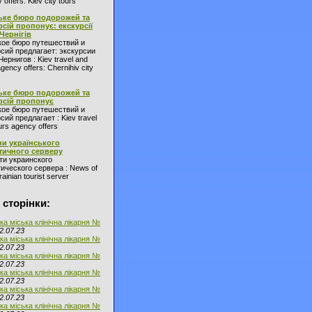
 offers: Kiev city tours
ьке бюро подорожей та
рсій пропонує: екскурсії
 Чернігів
кое бюро путешествий и
сий предлагает: экскурсии
Чернигов : Kiev travel and
agency offers: Chernihiv city
ьке бюро подорожей та
рсій пропонує
кое бюро путешествий и
сий предлагает : Kiev travel
urs agency offers
и українського
тичного серверу
ти украинского
ического сервера : News of
ainian tourist server
 сторінки:
ка міська клінічна лікарня №
2.07.23
ка міська клінічна лікарня №
2.07.23
ка міська клінічна лікарня №
2.07.23
ка міська клінічна лікарня №
2.07.23
ка міська клінічна лікарня №
2.07.23
ка міська клінічна лікарня №