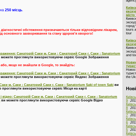
agency
Київс
 на
250 місць
.
екску
місто
Киевс
экскур
город 
tours 
 діагностичні обстеження призначаються тільки відповідним лікарем,
tour
ід основного захворювання та стану здоров'я хворого!
Київс
екску
Киевс
экскур
раження: Санаторій Саки м. Саки : Санаторий Саки г. Саки : Sanatorium
and to
 можете проглянути використовуючи сервіс Google Зображення
Новин
або, якщо не знайшли в Google, то знайдіть:
турис
Новос
раження: Санаторій Саки м. Саки : Санаторий Саки г. Саки : Sanatorium
турист
 можете проглянути використовуючи сервіс Яндекс Зображення
the Ukr
Саки м. Саки : Санаторий Саки г. Саки : Sanatorium Saki of town Saki
ви
Нові
 проглянути використовуючи сервіс Місця на карті
 відео: Санаторій Саки м. Саки : Санаторий Саки г. Саки : Sanatorium
Київсь
i
ви можете проглянути використовуючи сервіс Google Відео
9
201
Київсь
8
201
Київсь
7
201
Київсь
6
201
Київсь
5
201
Київсь