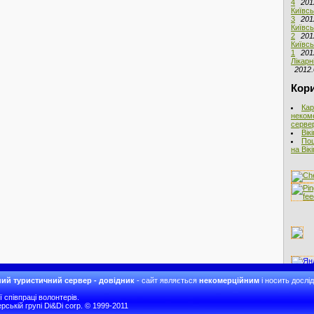
4
201
Київсь
3
201
Київсь
2
201
Київсь
1
201
Лікарн
2012.
Кори
Кар
неком
сервер
Вік
Пош
на Вік
ий туристичний сервер - довідник
- сайт являється
некомерційним
і носить дослі
співпраці волонтерів.
рській групі Di&Di corp. © 1999-2011