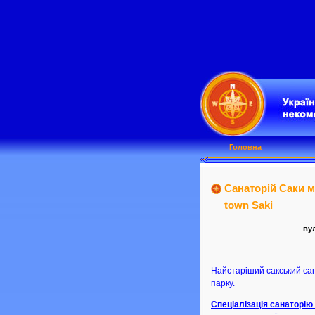
Головна
Санаторій Саки м.
town Saki
вул
Найстаріший сакський сан
парку.
Спеціалізація санаторію