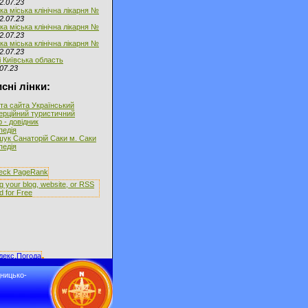
2.07.23
ка міська клінічна лікарня №
2.07.23
ка міська клінічна лікарня №
2.07.23
ка міська клінічна лікарня №
2.07.23
і Київська область
07.23
сні лінки:
та сайта Український
ерційний туристичний
 - довідник
іпедія
ук Санаторій Саки м. Саки
іпедія
дницько-