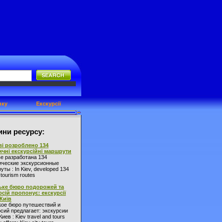
нку
Екскурсії
ни ресурсу:
ві розроблено 134
ичні екскурсійні маршрути
ве разработана 134
ические экскурсионные
ты : In Kiev, developed 134
l tourism routes
ьке бюро подорожей та
рсій пропонує: екскурсії
 Київ
кое бюро путешествий и
сий предлагает: экскурсии
Киев : Kiev travel and tours