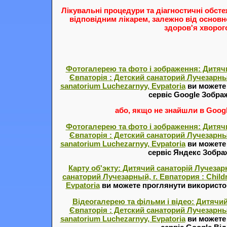
Лікувальні процедури та діагностичні обст
відповідним лікарем, залежно від основн
здоров'я хворог
Фотогалерею та фото і зображення: Дитячи
Євпаторія : Детский санаторий Лучезарный,
sanatorium Luchezarnyy, Evpatoria
ви можете
сервіс Google Зобра
або, якщо не знайшли в Google
Фотогалерею та фото і зображення: Дитячи
Євпаторія : Детский санаторий Лучезарный,
sanatorium Luchezarnyy, Evpatoria
ви можете
сервіс Яндекс Зобр
Карту об'экту: Дитячий санаторій Лучезарн
санаторий Лучезарный, г. Евпатория : Childr
Evpatoria
ви можете проглянути використов
Відеогалерею та фільми і відео: Дитячий
Євпаторія : Детский санаторий Лучезарный,
sanatorium Luchezarnyy, Evpatoria
ви можете