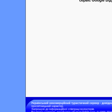
сервіс Google Ві
Український некомерційний туристичний сервер - довідн
просвітницький характер.
Запрошую до інформаційної співпраці волонтерів.
Всі права належать дизайнерській групі Di&Di corp. © 1999-201