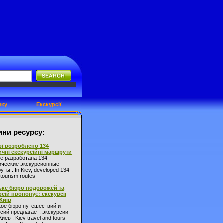
нку
Екскурсії
ни ресурсу:
ві розроблено 134
ичні екскурсійні маршрути
ве разработана 134
ические экскурсионные
ты : In Kiev, developed 134
l tourism routes
ьке бюро подорожей та
рсій пропонує: екскурсії
 Київ
кое бюро путешествий и
сий предлагает: экскурсии
Киев : Kiev travel and tours