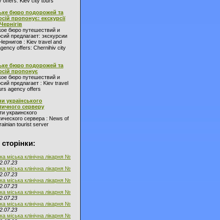
 offers: Kiev city tours
ьке бюро подорожей та
рсій пропонує: екскурсії
 Чернігів
кое бюро путешествий и
сий предлагает: экскурсии
Чернигов : Kiev travel and
agency offers: Chernihiv city
ьке бюро подорожей та
рсій пропонує
кое бюро путешествий и
сий предлагает : Kiev travel
urs agency offers
и українського
тичного серверу
ти украинского
ического сервера : News of
ainian tourist server
 сторінки:
ка міська клінічна лікарня №
2.07.23
ка міська клінічна лікарня №
2.07.23
ка міська клінічна лікарня №
2.07.23
ка міська клінічна лікарня №
2.07.23
ка міська клінічна лікарня №
2.07.23
ка міська клінічна лікарня №