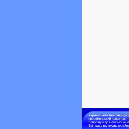
Український некомерційн
просвітницький характер.
Запрошую до інформаційної 
Всі права належать дизайне