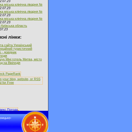
2.07.23
ка міська клінічна лікарня №
2.07.23
ка міська клінічна лікарня №
2.07.23
ка міська клінічна лікарня №
2.07.23
і Київська область
07.23
сні лінки:
та сайта Український
ерційний туристичний
 - довідник
іпедія
ук Міні готель Митва, місто
д на Вікіпедія
дницько-