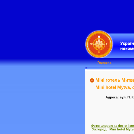
Головна
Міні готель Митв
Mini hotel Mytva, 
Адреса: вул. П. 
Фотогалерею та фото і зо
Ужгород : Mini hotel Mytv