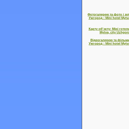
Фотогалерею та фото і зо
Ужгород : Mini hotel Mytv
Карту об'экту: Міні готе
Mytva, city Uzhgor
Відеогалерею та фільми 
Ужгород : Mini hotel Mytv