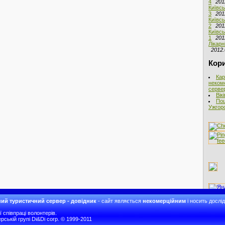
4
201
Київсь
3
201
Київсь
2
201
Київсь
1
201
Лікарн
2012.
Кори
Кар
неком
сервер
Вік
Пош
Ужгоро
ий туристичний сервер - довідник
- сайт являється
некомерційним
і носить дослі
співпраці волонтерів.
рській групі Di&Di corp. © 1999-2011