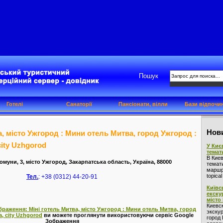
Пошук
Готелі
Санаторії
Пансіонати, вілли
Бази відпочи
Нови
а, місто Ужгород : Мини отель Митва, город Ужгород :
city Uzhgorod
У Киє
темат
В Кие
Комуни, 3, місто Ужгород, Закарпатська область, Україна, 88000
темат
маршру
topica
Тел.
: +38 (0312) 44-20-91
Київс
екску
місто
Киевс
браження: Міні готель Митва, місто Ужгород : Мини отель Митва, город
экскур
a, city Uzhgorod
ви можете проглянути використовуючи сервіс Google
город 
Зображення