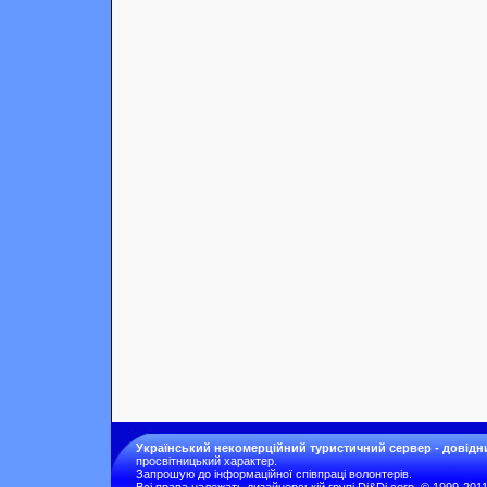
Український некомерційний туристичний сервер - довідн
просвітницький характер.
Запрошую до інформаційної співпраці волонтерів.
Всі права належать дизайнерській групі Di&Di corp. © 1999-201