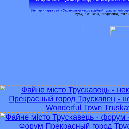
Sitemap - Карта сайта Український некомерційний туристичний серв
MySQL: 0.0106 s, 0 request(s), PHP: 0.