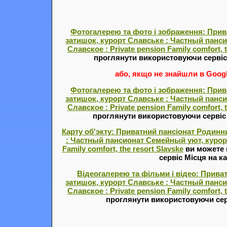
Фотогалерею та фото і зображення: Прив
затишок, курорт Славське : Частный панс
Славское : Private pension Family comfort, t
проглянути використовуючи серві
або, якщо не знайшли в Google
Фотогалерею та фото і зображення: Прив
затишок, курорт Славське : Частный панс
Славское : Private pension Family comfort, t
проглянути використовуючи серві
Карту об'экту: Приватний пансіонат Родинн
: Частный пансионат Семейный уют, курорт
Family comfort, the resort Slavske
ви можете 
сервіс Місця на ка
Відеогалерею та фільми і відео: Прива
затишок, курорт Славське : Частный панс
Славское : Private pension Family comfort, t
проглянути використовуючи сер