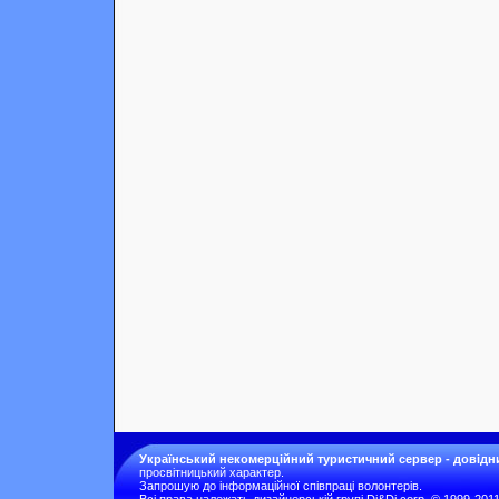
Український некомерційний туристичний сервер - довідн
просвітницький характер.
Запрошую до інформаційної співпраці волонтерів.
Всі права належать дизайнерській групі Di&Di corp. © 1999-201