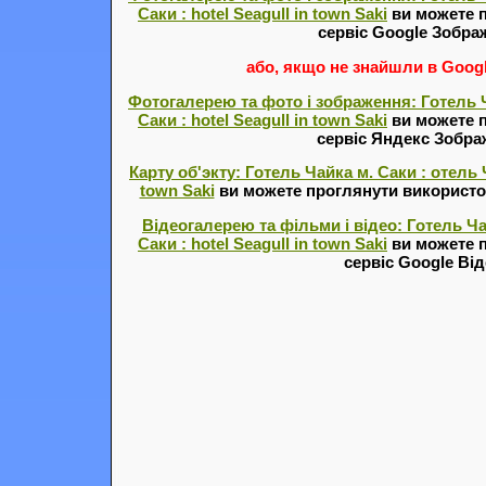
Саки : hotel Seagull in town Saki
ви можете 
сервіс Google Зобра
або, якщо не знайшли в Google
Фотогалерею та фото і зображення: Готель Ч
Саки : hotel Seagull in town Saki
ви можете 
сервіс Яндекс Зобр
Карту об'экту: Готель Чайка м. Саки : отель Ча
town Saki
ви можете проглянути використов
Відеогалерею та фільми і відео: Готель Чай
Саки : hotel Seagull in town Saki
ви можете 
сервіс Google Ві