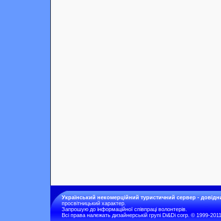
Український некомерційний туристичний сервер - довідн
просвітницький характер.
Запрошую до інформаційної співпраці волонтерів.
Всі права належать дизайнерській групі Di&Di corp. © 1999-201