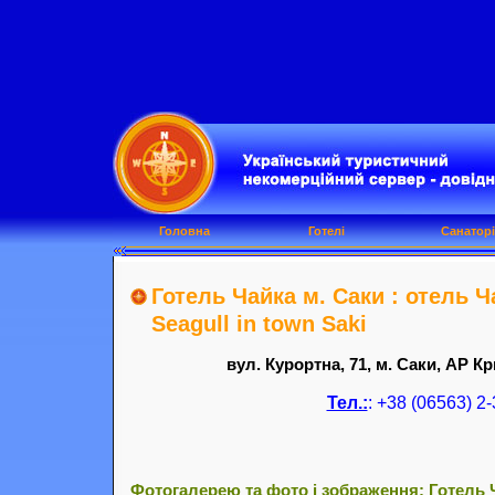
Головна
Готелі
Санаторі
Готель Чайка м. Саки : отель Ча
Seagull in town Saki
вул. Курортна, 71, м. Саки, АР Кр
Тел.:
: +38 (06563) 2
Фотогалерею та фото і зображення: Готель Ч