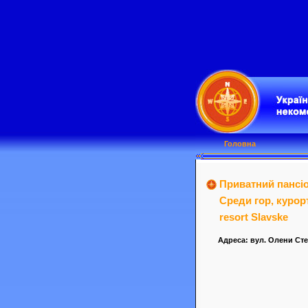
Головна
Приватний пансіо
Среди гор, курорт
resort Slavske
Адреса: вул. Олени Сте