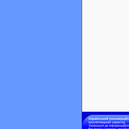
Український некомерційн
просвітницький характер.
Запрошую до інформаційної 
Всі права належать дизайне