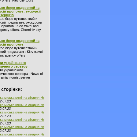
 offers: Kiev city tours
ьке бюро подорожей та
рсій пропонує: екскурсії
 Чернігів
кое бюро путешествий и
сий предлагает: экскурсии
Чернигов : Kiev travel and
agency offers: Chernihiv city
ьке бюро подорожей та
рсій пропонує
кое бюро путешествий и
сий предлагает : Kiev travel
urs agency offers
и українського
тичного серверу
ти украинского
ического сервера : News of
ainian tourist server
 сторінки:
ка міська клінічна лікарня №
2.07.23
ка міська клінічна лікарня №
2.07.23
ка міська клінічна лікарня №
2.07.23
ка міська клінічна лікарня №
2.07.23
ка міська клінічна лікарня №
2.07.23
ка міська клінічна лікарня №