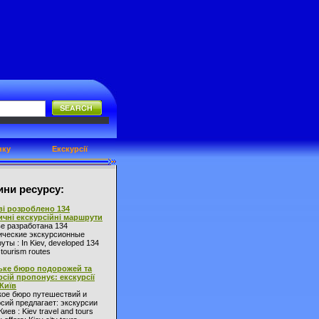
нку
Екскурсії
ни ресурсу:
ві розроблено 134
ичні екскурсійні маршрути
ве разработана 134
ические экскурсионные
ты : In Kiev, developed 134
l tourism routes
ьке бюро подорожей та
рсій пропонує: екскурсії
 Київ
кое бюро путешествий и
сий предлагает: экскурсии
Киев : Kiev travel and tours