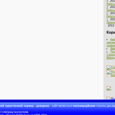
4
201
Київсь
3
201
Київсь
2
201
Київсь
1
201
Лікарн
2012.
Кори
Кар
неком
сервер
Вік
Пош
Серед 
Вікіпед
ий туристичний сервер - довідник
- сайт являється
некомерційним
і носить дослі
співпраці волонтерів.
рській групі Di&Di corp. © 1999-2011