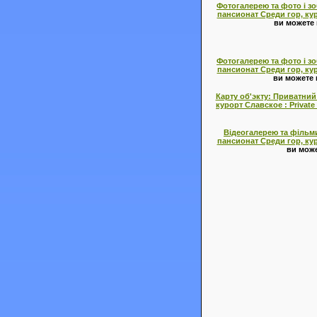
Фотогалерею та фото і з
пансионат Среди гор, куро
ви можете
Фотогалерею та фото і з
пансионат Среди гор, куро
ви можете
Карту об'экту: Приватний
курорт Славское : Private
Відеогалерею та фільми
пансионат Среди гор, куро
ви може