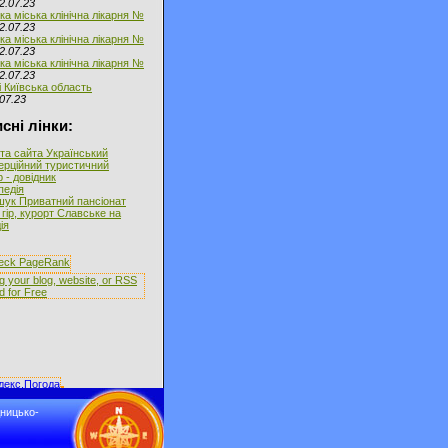
2.07.23
ка міська клінічна лікарня №
2.07.23
ка міська клінічна лікарня №
2.07.23
ка міська клінічна лікарня №
2.07.23
і Київська область
07.23
сні лінки:
та сайта Український
ерційний туристичний
 - довідник
іпедія
ук Приватний пансіонат
гір, курорт Славське на
ія
дницько-