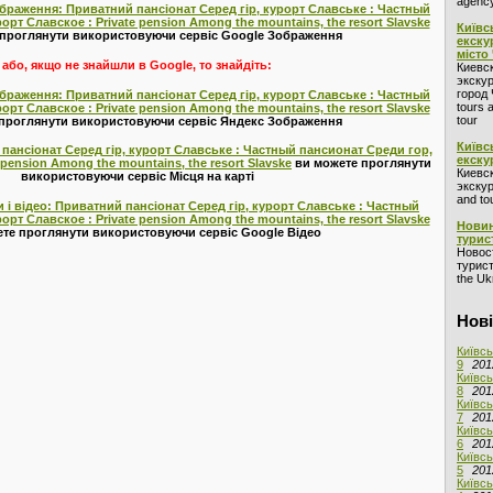
agency
ображення: Приватний пансіонат Серед гір, курорт Славське : Частный
рт Славское : Private pension Among the mountains, the resort Slavske
Київс
 проглянути використовуючи сервіс Google Зображення
екску
місто
або, якщо не знайшли в Google, то знайдіть:
Киевс
экскур
город 
ображення: Приватний пансіонат Серед гір, курорт Славське : Частный
tours 
рт Славское : Private pension Among the mountains, the resort Slavske
tour
 проглянути використовуючи сервіс Яндекс Зображення
Київс
 пансіонат Серед гір, курорт Славське : Частный пансионат Среди гор,
екску
 pension Among the mountains, the resort Slavske
ви можете проглянути
Киевс
використовуючи сервіс Місця на карті
экскур
and to
 і відео: Приватний пансіонат Серед гір, курорт Славське : Частный
рт Славское : Private pension Among the mountains, the resort Slavske
Новин
те проглянути використовуючи сервіс Google Відео
турис
Новос
турист
the Ukr
Нові
Київсь
9
201
Київсь
8
201
Київсь
7
201
Київсь
6
201
Київсь
5
201
Київсь