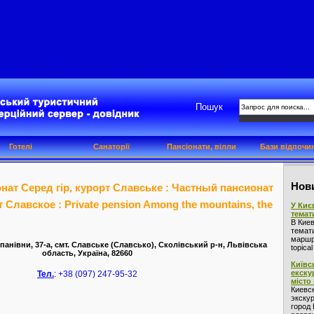
Пошук
Готелі
Санаторії
Пансіонати, вілли
Бази відпочи
Нови
нат Серед гір, курорт Славське : Частный пансионат
 Славское : Private pension Among the mountains, the
У Киє
темат
В Кие
темат
маршру
панівни, 37-а, смт. Славське (Славсько), Сколівський р-н, Львівська
topica
область, Україна, 82660
Київс
екску
Тел.
: +38 (097) 247-95-32
місто
Киевс
экскур
город 