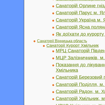
Санаторій Орлине гніз
Санаторій Парус м. Я
Санаторій Україна м. 
Санаторій Ясна полян
Як доїхати до курорту
Санаторії Вінницька область
Санаторії Курорт Хмільник
МРЦ Санаторій Півден
МЦР Залізничників, м.
Показання до лікуванн
Хмільника
Санаторій Березовий г
Санаторій Поділля, м.
Санаторій Радон, м. Х
Санаторій Хмільник, м