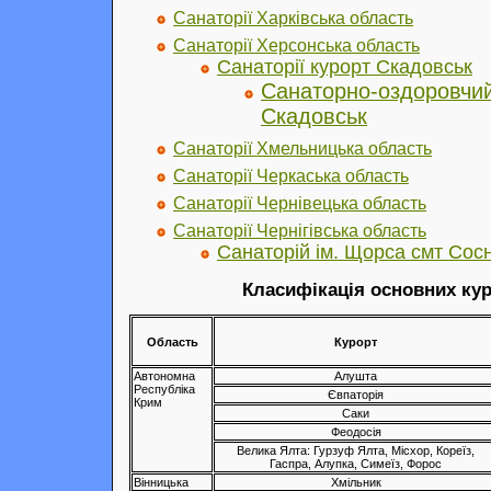
Санаторії Харківська область
Санаторії Херсонська область
Санаторії курорт Скадовськ
Санаторно-оздоровчий
Скадовськ
Санаторії Хмельницька область
Санаторії Черкаська область
Санаторії Чернівецька область
Санаторії Чернігівська область
Санаторій ім. Щорса смт Сос
Класифікація основних кур
Область
Курорт
Автономна
Алушта
Республіка
Євпаторія
Крим
Саки
Феодосія
Велика Ялта: Гурзуф Ялта, Місхор, Кореїз,
Гаспра, Алупка, Симеїз, Форос
Вінницька
Хмільник