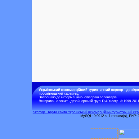
Український некомерційний туристичний сервер - довідн
просвітницький характер.
Запрошую до інформаційної співпраці волонтерів.
Всі права належать дизайнерській групі Di&Di corp. © 1999-201
Sitemap - Карта сайта Український некомерційний туристичний серв
MySQL: 0.0012 s, 1 request(s), PHP: 0.