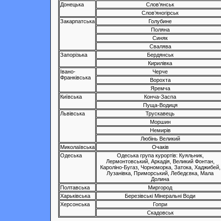
Донецька
Слов’янськ
Слов’яногірськ
Закарпатська
Голубине
Поляна
Синяк
Свалява
Запорізька
Бердянськ
Кирилівка
Івано-
Черче
Франківська
Ворохта
Яремча
Київська
Конча-Заспа
Пуща-Водиця
Львівська
Трускавець
Моршин
Немирів
Любінь Великий
Миколаївська
Очаків
Одеська
Одеська група курортів: Куяльник,
Лермонтовський, Аркадія, Великий Фонтан,
Кароліно-Бугаз, Чорноморка, Затока, Хаджибей,
Лузанівка, Приморський, Лебедєвка, Мала
Долина
Полтавська
Миргород
Харьківська
Березівські Мінеральні Води
Херсонська
Гопри
Скадовськ