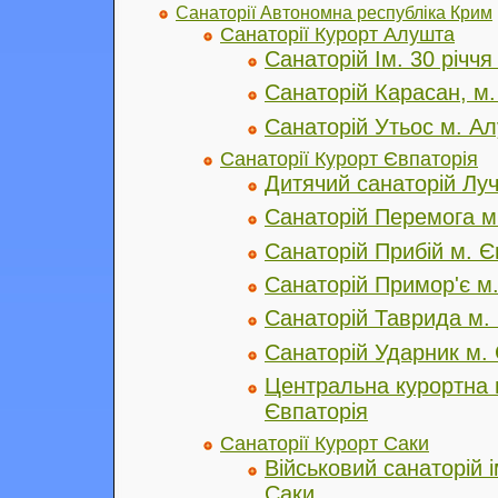
Санаторії Автономна республіка Крим
Санаторії Курорт Алушта
Санаторій Ім. 30 річч
Санаторій Карасан, м
Санаторій Утьос м. А
Санаторії Курорт Євпаторія
Дитячий санаторій Луч
Санаторій Перемога м
Санаторій Прибій м. Є
Санаторій Примор'є м.
Санаторій Таврида м.
Санаторій Ударник м. 
Центральна курортна п
Євпаторія
Санаторії Курорт Саки
Військовий санаторій і
Саки