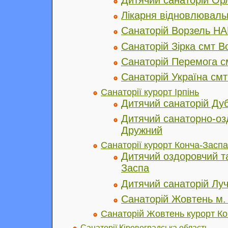
Лікарня відновлюваль
Санаторій Ворзель НА
Санаторій Зірка смт В
Санаторій Перемога с
Санаторій Україна см
Санаторії курорт Ірпінь
Дитячий санаторій Дуб
Дитячий санаторно-оз
Дружний
Санаторії курорт Конча-Заспа
Дитячий оздоровчий т
Заспа
Дитячий санаторій Лу
Санаторій Жовтень м.
Санаторій Жовтень курорт К
Санаторії Кіровоградська область