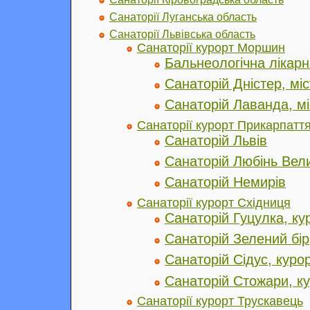
Санаторії Луганська область
Санаторії Львівська область
Санаторії курорт Моршин
Бальнеологічна лікар
Санаторій Дністер, м
Санаторій Лаванда, м
Санаторії курорт Прикарпатт
Санаторій Львів
Санаторій Любінь Вел
Санаторій Немирів
Санаторії курорт Східниця
Санаторій Гуцулка, ку
Санаторій Зелений бір
Санаторій Сідус, куро
Санаторій Стожари, к
Санаторії курорт Трускавець