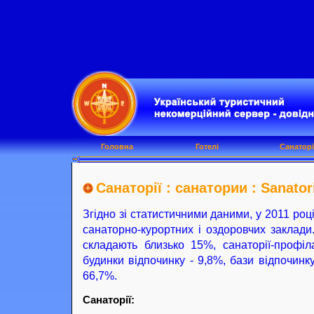
Головна
Готелі
Санаторі
Санаторії : санатории : Sanato
Згідно зі статистичними даними, у 2011 роц
санаторно-курортних і оздоровчих заклади.
складають близько 15%, санаторії-профіла
будинки відпочинку - 9,8%, бази відпочинку
66,7%.
Санаторії: