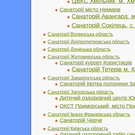
ЦВКС Хмільник, м. Хм
Санаторії місто Немирів
Санаторій Авангард, м
Санаторій Сокілець, с
Санаторії Волинська область
Санаторії Дніпропетровська область
Санаторії Донецька область
Санаторії Житомирська область
Санаторії курорт Користишів
Санаторій Тетерів м. 
Санаторії Закарпатська область
Cанаторій Квітка полонини З
Санаторії Запорізька область
Дитячий оздоровчий центр Юн
ОКСТ Приморський, місто Пр
Санаторії Івано-Франківська область
Санаторій Черче
Санаторії Київська область
Дитячий оздоровчий табір са