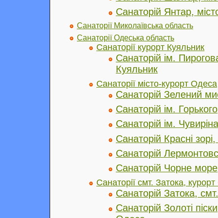
Санаторій Янтар, міст
Санаторії Миколаївська область
Санаторії Одеська область
Санаторії курорт Куяльник
Санаторій ім. Пирогов
Куяльник
Санаторії місто-курорт Одеса
Санаторій Зелений ми
Санаторій ім. Горьког
Санаторій ім. Чувирін
Санаторій Красні зорі
Санаторій Лермонтовс
Санаторій Чорне море
Санаторії смт. Затока, курор
Санаторій Затока, смт
Санаторій Золоті піски