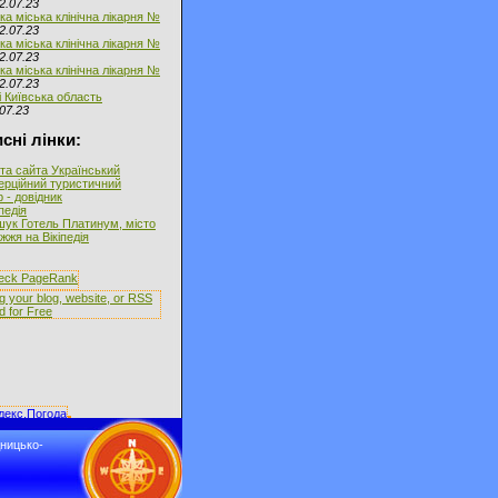
2.07.23
ка міська клінічна лікарня №
2.07.23
ка міська клінічна лікарня №
2.07.23
ка міська клінічна лікарня №
2.07.23
і Київська область
07.23
сні лінки:
та сайта Український
ерційний туристичний
 - довідник
іпедія
ук Готель Платинум, місто
жжя на Вікіпедія
дницько-