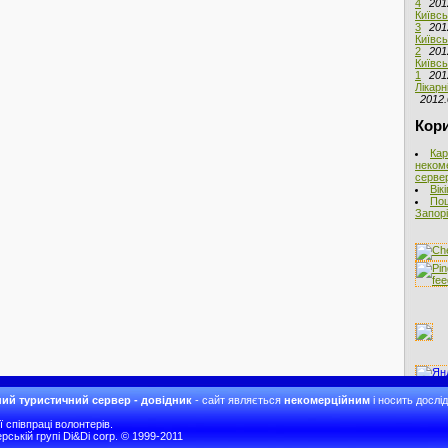
4
201
Київсь
3
201
Київсь
2
201
Київсь
1
201
Лікарн
2012.
Кори
Кар
неком
сервер
Вік
Пош
Запорі
ий туристичний сервер - довідник
- сайт являється
некомерційним
і носить дослі
співпраці волонтерів.
рській групі Di&Di corp. © 1999-2011