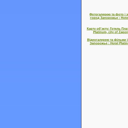
Фотогалерею та фото і 
город Запорожье : Hotel
Карту об'экту: Готель Пл
Platinum, city of Zapo
Відеогалерею та фільми і
Запорожье : Hotel Platin