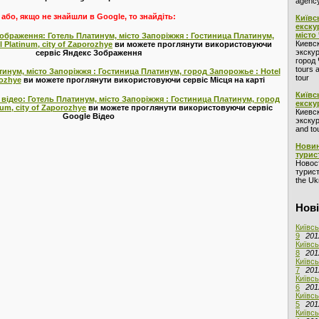
agency
або, якщо не знайшли в Google, то знайдіть:
Київс
екску
місто
зображення: Готель Платинум, місто Запоріжжя : Гостиница Платинум,
Киевс
 Platinum, city of Zaporozhye
ви можете проглянути використовуючи
экскур
сервіс Яндекс Зображення
город 
tours 
атинум, місто Запоріжжя : Гостиница Платинум, город Запорожье : Hotel
tour
rozhye
ви можете проглянути використовуючи сервіс Місця на карті
Київс
 відео: Готель Платинум, місто Запоріжжя : Гостиница Платинум, город
екску
um, city of Zaporozhye
ви можете проглянути використовуючи сервіс
Киевс
Google Відео
экскур
and to
Новин
турис
Новос
турист
the Ukr
Нові
Київсь
9
201
Київсь
8
201
Київсь
7
201
Київсь
6
201
Київсь
5
201
Київсь