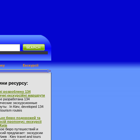
нку
Екскурсії
ни ресурсу:
ві розроблено 134
ичні екскурсійні маршрути
ве разработана 134
ические экскурсионные
ты : In Kiev, developed 134
l tourism routes
ьке бюро подорожей та
рсій пропонує: екскурсії
 Київ
кое бюро путешествий и
сий предлагает: экскурсии
Киев : Kiev travel and tours