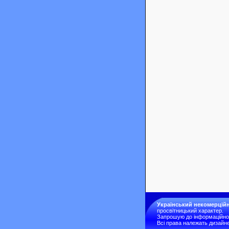
Український некомерційн
просвітницький характер.
Запрошую до інформаційної 
Всі права належать дизайне