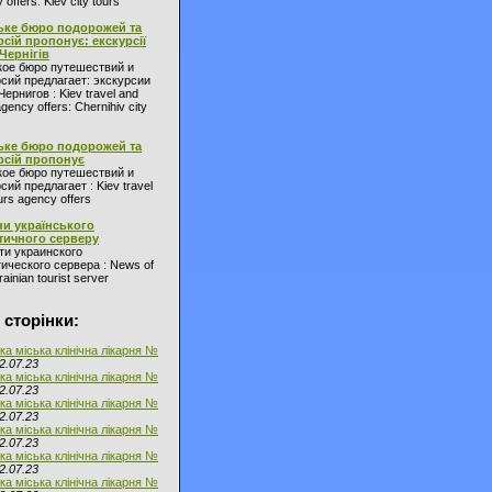
 offers: Kiev city tours
ьке бюро подорожей та
рсій пропонує: екскурсії
 Чернігів
кое бюро путешествий и
сий предлагает: экскурсии
Чернигов : Kiev travel and
agency offers: Chernihiv city
ьке бюро подорожей та
рсій пропонує
кое бюро путешествий и
сий предлагает : Kiev travel
urs agency offers
и українського
тичного серверу
ти украинского
ического сервера : News of
ainian tourist server
 сторінки:
ка міська клінічна лікарня №
2.07.23
ка міська клінічна лікарня №
2.07.23
ка міська клінічна лікарня №
2.07.23
ка міська клінічна лікарня №
2.07.23
ка міська клінічна лікарня №
2.07.23
ка міська клінічна лікарня №