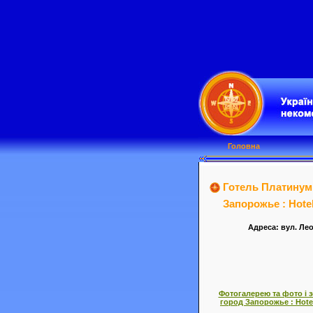
Головна
Готель Платинум,
Запорожье : Hotel
Адреса: вул. Лео
Фотогалерею та фото і 
город Запорожье : Hotel