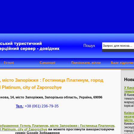
Пошук
Готелі
Санаторії
Пансіонати, вілли
Бази відпочи
Нови
 місто Запоріжжя : Гостиница Платинум, город
 Platinum, city of Zaporozhye
У Киє
темат
В Кие
нова, 14, місто Запоріжжя, Запорізька область, Україна, 69096
темат
маршру
topica
Тел.
: +38 (061) 236-79-35
Київс
екску
місто
Киевс
зображення: Готель Платинум, місто Запоріжжя : Гостиница Платинум,
экскур
 Platinum, city of Zaporozhye
ви можете проглянути використовуючи
город 
сервіс Google Зображення