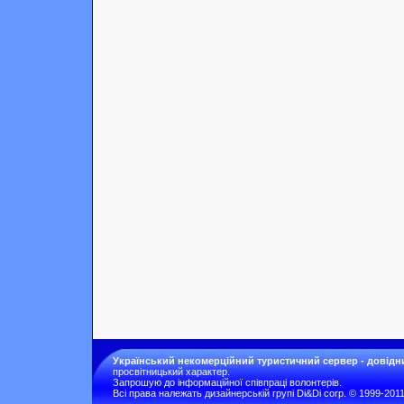
Український некомерційний туристичний сервер - довідн
просвітницький характер.
Запрошую до інформаційної співпраці волонтерів.
Всі права належать дизайнерській групі Di&Di corp. © 1999-201