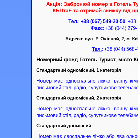
Акція: Забронюй номер в Готель Тур
КБПтаЕ та отримай знижку від цін
Тел.
:
+38 (067) 549-20-50
, +38
Факс
: +38 (044) 279
Адреса: вул. Р. Окіпной, 2, м. Ки
Тел.
: +38 (044) 568-
Номерний фонд Готель Турист, місто К
Стандартний одномісний, 1 категорія
Номер має односпальне ліжко, ванну кімн
письмовий стіл, радіо, супутникове телебач
Стандартний одномісний, 2 категорія
Номер має односпальне ліжко, ванну кімн
письмовий стіл, радіо, супутникове телебач
Стандартний двомісний
Номер має двоспальне ліжко або два односп