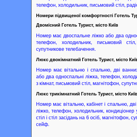
телефон, холодильник, письмовий стіл, раді
Номери підвищеної комфортності Готель Тури
Двомісний Готель Турист, місто Київ
Номер має двоспальне ліжко або два односп
телефон, холодильник, письмовий стіл,
супутникове телебачення.
Люкс двокімнатний Готель Турист, місто Киї
Номер має вітальню і спальню, дві ванни
або два односпальні ліжка, телефон, холод
з кімнат, письмовий стіл, магнітофон, супут
Люкс трикімнатний Готель Турист, місто Киї
Номер має вітальню, кабінет і спальню, дв
ліжко, телефон, холодильник, кондиціонер 
стіл і стіл засідань на 6 осіб, магнітофон, 
сейф.