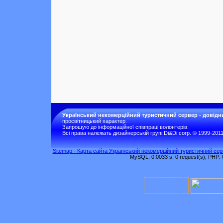
Український некомерційний туристичний сервер - довідн
просвітницький характер.
Запрошую до інформаційної співпраці волонтерів.
Всі права належать дизайнерській групі Di&Di corp. © 1999-201
Sitemap - Карта сайта Український некомерційний туристичний серв
MySQL: 0.0033 s, 0 request(s), PHP: 0