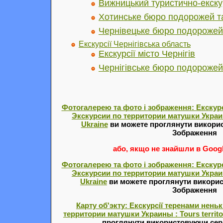
Вижницький туристично-екску
Хотинське бюро подорожей та
Чернівецьке бюро подорожей 
Екскурсії Чернігівська область
Екскурсії місто Чернігів
Чернігівське бюро подорожей 
Фотогалерею та фото і зображення: Екскурс
Экскурсии по территории матушки Украины
Ukraine
ви можете проглянути викорис
Зображення
або, якщо не знайшли в Google
Фотогалерею та фото і зображення: Екскурс
Экскурсии по территории матушки Украины
Ukraine
ви можете проглянути викорис
Зображення
Карту об'экту: Екскурсії теренами неньк
территории матушки Украины : Tours territo
проглянути використовуючи серв