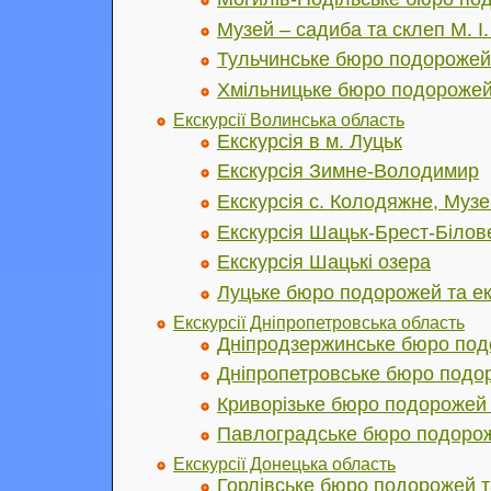
Музей – садиба та склеп М. І
Тульчинське бюро подорожей 
Хмільницьке бюро подорожей 
Екскурсії Волинська область
Екскурсія в м. Луцьк
Екскурсія Зимне-Володимир
Екскурсія с. Колодяжне, Музе
Екскурсія Шацьк-Брест-Біло
Екскурсія Шацькі озера
Луцьке бюро подорожей та ек
Екскурсії Дніпропетровська область
Дніпродзержинське бюро подо
Дніпропетровське бюро подор
Криворізьке бюро подорожей 
Павлоградське бюро подорож
Екскурсії Донецька область
Горлівське бюро подорожей т