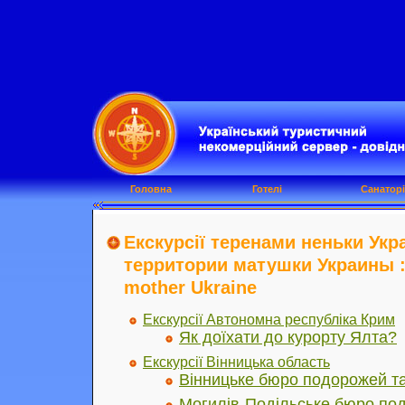
Головна
Готелі
Санаторі
Екскурсії теренами неньки Укра
территории матушки Украины : T
mother Ukraine
Екскурсії Автономна республіка Крим
Як доїхати до курорту Ялта?
Екскурсії Вінницька область
Вінницьке бюро подорожей та
Могилів-Подільське бюро под