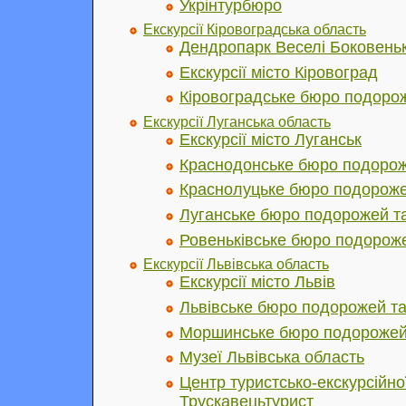
Укрінтурбюро
Екскурсії Кіровоградська область
Дендропарк Веселі Боковень
Екскурсії місто Кіровоград
Кіровоградське бюро подорож
Екскурсії Луганська область
Екскурсії місто Луганськ
Краснодонське бюро подороже
Краснолуцьке бюро подорожей
Луганське бюро подорожей та
Ровеньківське бюро подороже
Екскурсії Львівська область
Екскурсії місто Львів
Львівське бюро подорожей та
Моршинське бюро подорожей 
Музеї Львівська область
Центр туристсько-екскурсійно
Трускавецьтурист