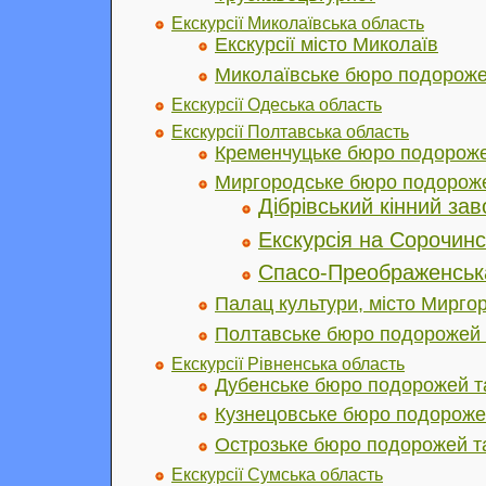
Екскурсії Миколаївська область
Екскурсії місто Миколаїв
Миколаївське бюро подорожей
Екскурсії Одеська область
Екскурсії Полтавська область
Кременчуцьке бюро подорожей
Миргородське бюро подороже
Дібрівський кінний зав
Екскурсія на Сорочин
Спасо-Преображенськ
Палац культури, місто Мирго
Полтавське бюро подорожей т
Екскурсії Рівненська область
Дубенське бюро подорожей та
Кузнецовське бюро подорожей
Острозьке бюро подорожей та
Екскурсії Сумська область