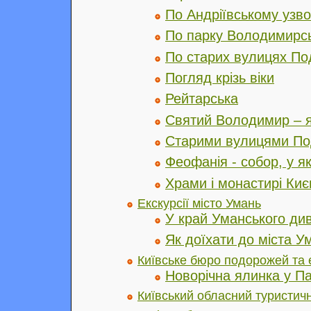
По Андріївському узво
По парку Володимирсь
По старих вулицях По
Погляд крізь віки
Рейтарська
Святий Володимир – я
Старими вулицями По
Феофанія - cобор, у я
Храми і монастирі Киє
Екскурсії місто Умань
У край Уманського ди
Як доїхати до міста У
Київське бюро подорожей та 
Новорічна ялинка у Па
Київський обласний туристич