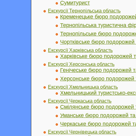
Сумитурист
Екскурсії Тернопільська область
Кременецьке бюро подорожей 
Тернопільська туристична фі
Тернопільське бюро подороже
Чортківське бюро подорожей 
Екскурсії Харківська область
Харківське бюро подорожей т
Екскурсії Херсонська область
Генічеське бюро подорожей т
Херсонське бюро подорожей т
Екскурсії Хмельницька область
Хмельницький туристсько-екс
Екскурсії Черкаська область
Смілянське бюро подорожей т
Уманське бюро подорожей та 
Черкаське бюро подорожей та
Екскурсії Чернівецька область