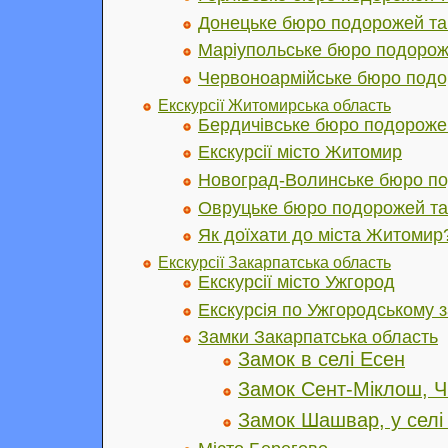
Донецьке бюро подорожей та 
Маріупольське бюро подороже
Червоноармійське бюро подор
Екскурсії Житомирська область
Бердичівське бюро подорожей
Екскурсії місто Житомир
Новоград-Волинське бюро по
Овруцьке бюро подорожей та 
Як доїхати до міста Житомир
Екскурсії Закарпатська область
Екскурсії місто Ужгород
Екскурсія по Ужгородському 
Замки Закарпатська область
Замок в селі Есен
Замок Сент-Міклош, Ч
Замок Шашвар, у селі