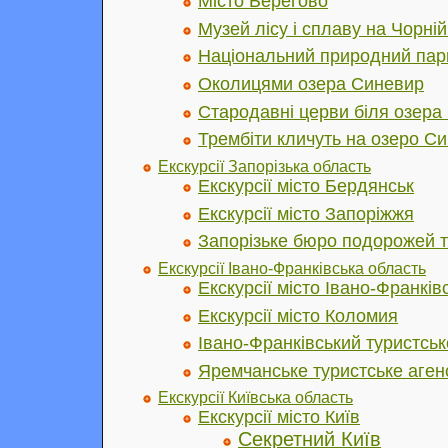
Місто Берегово
Музей лісу і сплаву на Чорній 
Національний природний пар
Околицями озера Синевир
Стародавні церви біля озера
Трембіти кличуть на озеро С
Екскурсії Запорізька область
Екскурсії місто Бердянськ
Екскурсії місто Запоріжжя
Запорізьке бюро подорожей т
Екскурсії Івано-Франківська область
Екскурсії місто Івано-Франків
Екскурсії місто Коломия
Івано-Франківський туристськ
Яремчанське туристське аген
Екскурсії Київська область
Екскурсії місто Київ
Cекретний Київ