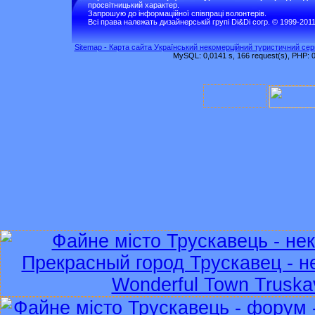
просвітницький характер.
Запрошую до інформаційної співпраці волонтерів.
Всі права належать дизайнерській групі Di&Di corp. © 1999-201
Sitemap - Карта сайта Український некомерційний туристичний серв
MySQL: 0,0141 s, 166 request(s), PHP: 0,