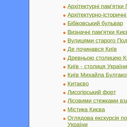
Архітектурні пам'ятки
Архітектурно-історичн
Бібіковський бульвар
Визначні пам'ятки Киє
Вулицями старого По
Де починався Київ
Древньою столицею Ки
Київ - столиця Україн
Київ Михайла Булгако
Китаєво
Лисогірський форт
Лісовими стежками вз
Містика Києва
Оглядова екскурсія по
України