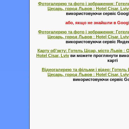
Фотогалерею та фото і зображення: Готель
Цесарь, город Львов : Hotel Cisar, Lviv
використовуючи сервіс Goog
або, якщо не знайшли в Google
Фотогалерею та фото і зображення: Готель
Цесарь, город Львов : Hotel Cisar, Lviv
використовуючи сервіс Янде
Карту об'экту: Готель Цісар, місто Львів :
Hotel Cisar, Lviv
ви можете проглянути вико
карті
Відеогалерею та фільми і відео: Готель Ц
Цесарь, город Львов : Hotel Cisar, Lviv
використовуючи сервіс Go