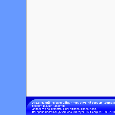
Український некомерційний туристичний сервер - довідн
просвітницький характер.
Запрошую до інформаційної співпраці волонтерів.
Всі права належать дизайнерській групі Di&Di corp. © 1999-201