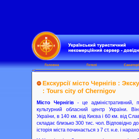
Головна
Готелі
Санаторі
Екскурсії місто Чернігів : Экс
: Tours city of Chernigov
Місто Чернігів
- це адміністративний, п
культурний обласний центр України. Ві
України, в 140 км. від Києва і 60 км. від С
складає близько 300 тис. чол. Відповідно 
історія міста починається з 7 ст. н.е. і нара