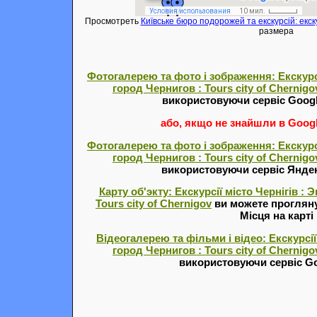
Просмотреть
Київське бюро подорожей та екскурсій: екску
размера
Фотогалерею та фото і зображення: Екскурсі
город Чернигов : Tours city of Chernigo
використовуючи сервіс Goog
або, якщо не знайшли в Google
Фотогалерею та фото і зображення: Екскурсі
город Чернигов : Tours city of Chernigo
використовуючи сервіс Янде
Карту об'экту: Екскурсії місто Чернігів :
Tours city of Chernigov
ви можете прогляну
Місця на карті
Відеогалерею та фільми і відео: Екскурсії
город Чернигов : Tours city of Chernigo
використовуючи сервіс Go