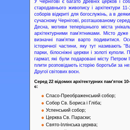
У Чернігові є багато древніх церков і соб
стародавнього живопису і архітектури 11-
соборів відкриті для богослужінь, а в деяк
сучасному Чернігові, розташованому серед
Десна, мотиви теперішнього міста унікал
архітектурними пам'ятниками. Місто дуже 
визначні пам'ятки варто подивитися. Ос
історичної частини, яку тут називають "Ва
парки, білосніжні церкви і золоті куполи. 
гармат, які були подаровані місту Петром 
плити розповідають історію боротьби за не
Другої світових воєн.
Серед 22 відомих архітектурних пам'яток 10
є:
Спасо-Преображенський собор;
Собор Св. Бориса і Гліба;
Успенський собор;
Церква Св. Параски;
Свято-Іллінська церква;