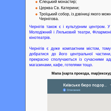
Єлецький монастир;
Церква Св. Катерини;
Троїцький собор, із дзвіниці якого мо
Чернігова.
Чернігів також є і культурним центром. У
Молодіжний і Ляльковий театри, Філармонія
кінотеатрів.
Чернігів є дуже компактним містом, том
добратися до його центральної частини
прекрасно сполучаються із сучасними ад
магазинами, кафе, готелями тощо.
Мапа (карта проезда, map)екскурс