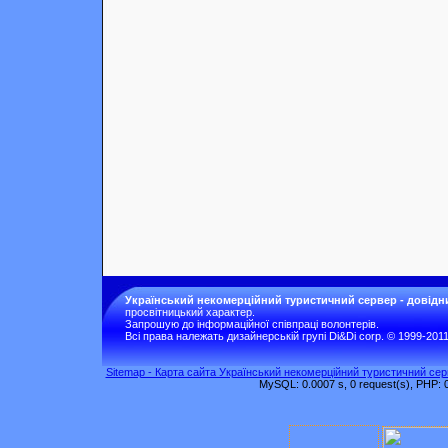
Український некомерційний туристичний сервер - довідн
просвітницький характер.
Запрошую до інформаційної співпраці волонтерів.
Всі права належать дизайнерській групі Di&Di corp. © 1999-201
Sitemap - Карта сайта Український некомерційний туристичний серв
MySQL: 0.0007 s, 0 request(s), PHP: 0.