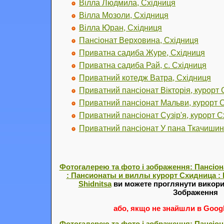
Вілла Людмила, Східниця
Вілла Мозоли, Східниця
Вілла Юран, Східниця
Пансіонат Верховина, Східниця
Приватна садиба Журе, Східниця
Приватна садиба Рай, с. Східниця
Приватний котедж Ватра, Східниця
Приватний пансіонат Вікторія, курорт
Приватний пансіонат Мальви, курорт 
Приватний пансіонат Сузір'я, курорт 
Приватний пансіонат У пана Ткачишин
Фотогалерею та фото і зображення: Пансіон
: Пансионаты и виллы курорт Схидница : Pe
Shidnitsa
ви можете проглянути викори
Зображення
або, якщо не знайшли в Google
Фотогалерею та фото і зображення: Пансіон