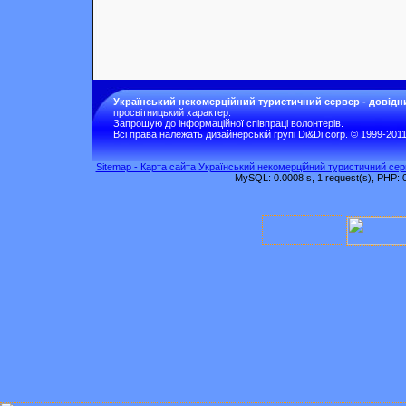
Український некомерційний туристичний сервер - довідн
просвітницький характер.
Запрошую до інформаційної співпраці волонтерів.
Всі права належать дизайнерській групі Di&Di corp. © 1999-201
Sitemap - Карта сайта Український некомерційний туристичний серв
MySQL: 0.0008 s, 1 request(s), PHP: 0.