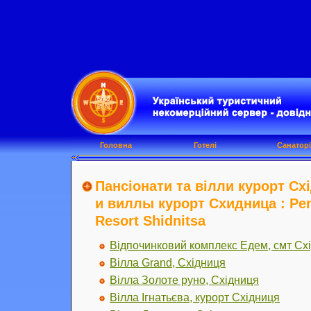
Головна
Готелі
Санаторі
Пансіонати та вілли курорт Сх
и виллы курорт Схидница : Pens
Resort Shidnitsa
Відпочинковий комплекс Едем, смт Сх
Вілла Grand, Східниця
Вілла Золоте руно, Східниця
Вілла Ігнатьєва, курорт Східниця