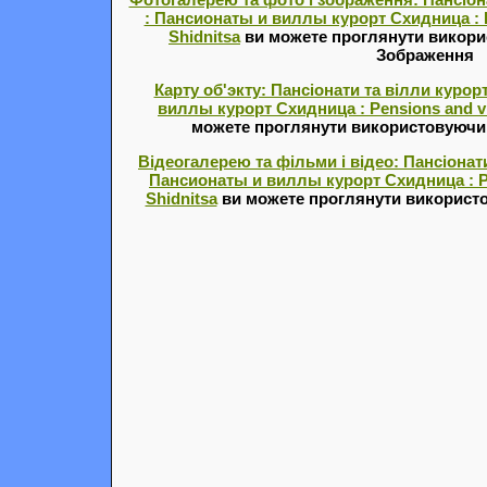
: Пансионаты и виллы курорт Схидница : Pe
Shidnitsa
ви можете проглянути викори
Зображення
Карту об'экту: Пансіонати та вілли курор
виллы курорт Схидница : Pensions and vil
можете проглянути використовуючи с
Відеогалерею та фільми і відео: Пансіонати
Пансионаты и виллы курорт Схидница : Pen
Shidnitsa
ви можете проглянути використо