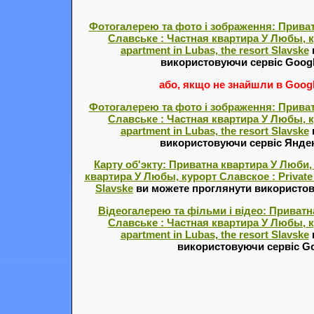
Фотогалерею та фото і зображення: Приват
Славське : Частная квартира У Любы, к
apartment in Lubas, the resort Slavske
використовуючи сервіс Goog
або, якщо не знайшли в Google
Фотогалерею та фото і зображення: Приват
Славське : Частная квартира У Любы, к
apartment in Lubas, the resort Slavske
використовуючи сервіс Янде
Карту об'экту: Приватна квартира У Люби,
квартира У Любы, курорт Славское : Private a
Slavske
ви можете проглянути використову
Відеогалерею та фільми і відео: Приватн
Славське : Частная квартира У Любы, к
apartment in Lubas, the resort Slavske
використовуючи сервіс Go