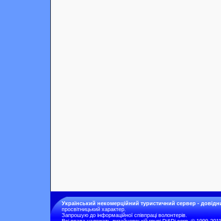
Український некомерційний туристичний сервер - довідн
просвітницький характер.
Запрошую до інформаційної співпраці волонтерів.
Всі права належать дизайнерській групі Di&Di corp. © 1999-201