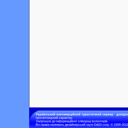
Український некомерційний туристичний сервер - довідн
просвітницький характер.
Запрошую до інформаційної співпраці волонтерів.
Всі права належать дизайнерській групі Di&Di corp. © 1999-201